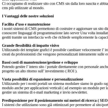
Ci occupiamo di realizzare sito con CMS sin dalla loro nascita e abbiamo
cms più utilizzate al mondo.
I Vantaggi delle nostre soluzioni
Facilita d’uso e manutenzione
i nostri sistemi di CMS permettono di costruire e aggiornare un sito 
conoscere linguaggi di programmazione lato server Una volta installato
gestiti tramite un interfaccia web che richiede semplicemente la capacit
Grande flessibilità di impatto visivo
Utilizzando dei template grafici è possibile cambiare velocemente l’ int
creati da professionisti che vengono personalizzati interamente sulle es
Bassi costi di manutenzione/gestione e sviluppo
Potendo gestire l’ intero sito / portale direttamente con personale anc
progetto un alto ritorno sull’ investimento ( ROI ).
Vasta possibilità di espansione e personalizzazione
Utilizzando per i nostri portali un sistema modulare siamo in grado r
modulo anche per applicazioni verticali ( ad esempio un modulo per la 
gestire un sistema di e-mail marketing e invio newsletter.
Predisposizione per il posizionamento sui motori di ricerca ( SEO
I sistemi che utilizziamo sono già ottimizzati per permettere al sito/po