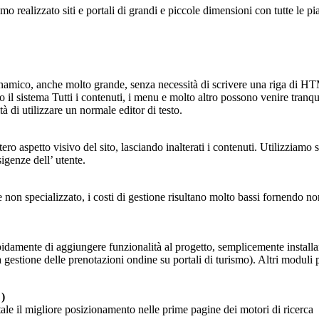
 realizzato siti e portali di grandi e piccole dimensioni con tutte le pi
dinamico, anche molto grande, senza necessità di scrivere una riga di H
 il sistema Tutti i contenuti, i menu e molto altro possono venire tranq
à di utilizzare un normale editor di testo.
ero aspetto visivo del sito, lasciando inalterati i contenuti. Utilizziamo 
igenze dell’ utente.
he non specializzato, i costi di gestione risultano molto bassi fornendo n
apidamente di aggiungere funzionalità al progetto, semplicemente instal
gestione delle prenotazioni ondine su portali di turismo). Altri moduli
 )
rtale il migliore posizionamento nelle prime pagine dei motori di ricerca