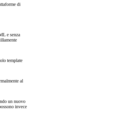
attaforme di
TML e senza
uillamente
solo template
ormalmente al
lando un nuovo
 possono invece